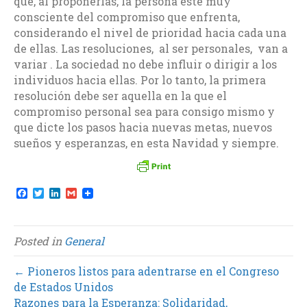
que, al proponerlas, la persona esté muy
consciente del compromiso que enfrenta,
considerando el nivel de prioridad hacia cada una
de ellas. Las resoluciones, al ser personales, van a
variar . La sociedad no debe influir o dirigir a los
individuos hacia ellas. Por lo tanto, la primera
resolución debe ser aquella en la que el
compromiso personal sea para consigo mismo y
que dicte los pasos hacia nuevas metas, nuevos
sueños y esperanzas, en esta Navidad y siempre.
F
T
L
G
a
w
i
m
c
i
n
a
e
t
k
i
b
t
e
l
Posted in
General
o
e
d
o
r
I
k
n
← Pioneros listos para adentrarse en el Congreso
de Estados Unidos
Razones para la Esperanza: Solidaridad,