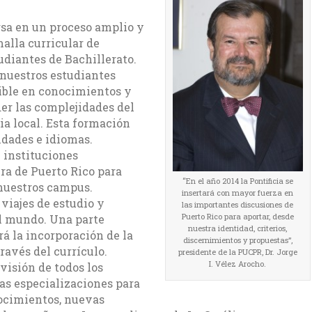
rsa en un proceso amplio y
alla curricular de
udiantes de Bachillerato.
 nuestros estudiantes
ible en conocimientos y
er las complejidades del
a local. Esta formación
idades e idiomas.
 instituciones
ra de Puerto Rico para
“En el año 2014 la Pontificia se
 nuestros campus.
insertará con mayor fuerza en
iajes de estudio y
las importantes discusiones de
Puerto Rico para aportar, desde
el mundo. Una parte
nuestra identidad, criterios,
rá la incorporación de la
discernimientos y propuestas”,
través del currículo.
presidente de la PUCPR, Dr. Jorge
I. Vélez Arocho.
visión de todos los
las especializaciones para
ocimientos, nuevas