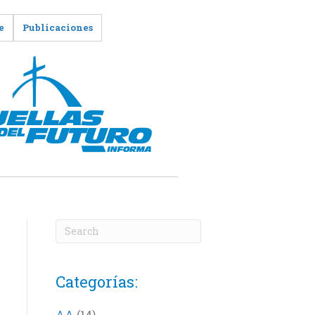
e
Publicaciones
Categorías:
AA
(14)