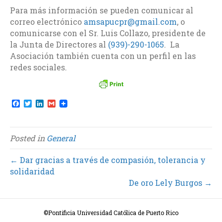
Para más información se pueden comunicar al
correo electrónico
amsapucpr@gmail.com
, o
comunicarse con el Sr. Luis Collazo, presidente de
la Junta de Directores al
(939)-290-1065
. La
Asociación también cuenta con un perfil en las
redes sociales.
F
T
L
G
a
w
i
m
c
i
n
a
e
t
k
i
b
t
e
l
Posted in
General
o
e
d
o
r
I
k
n
← Dar gracias a través de compasión, tolerancia y
solidaridad
De oro Lely Burgos →
©Pontificia Universidad Católica de Puerto Rico