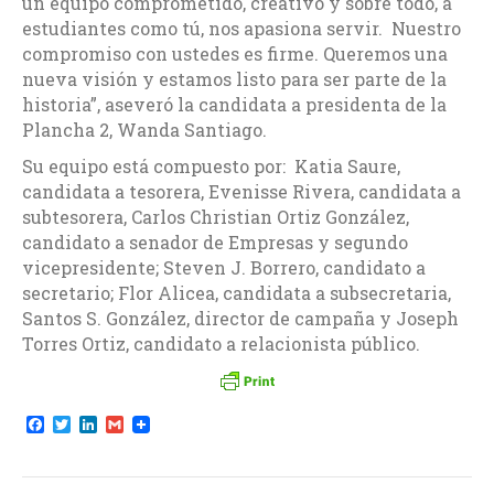
un equipo comprometido, creativo y sobre todo, a
estudiantes como tú, nos apasiona servir. Nuestro
compromiso con ustedes es firme. Queremos una
nueva visión y estamos listo para ser parte de la
historia”, aseveró la candidata a presidenta de la
Plancha 2, Wanda Santiago.
Su equipo está compuesto por: Katia Saure,
candidata a tesorera, Evenisse Rivera, candidata a
subtesorera, Carlos Christian Ortiz González,
candidato a senador de Empresas y segundo
vicepresidente; Steven J. Borrero, candidato a
secretario; Flor Alicea, candidata a subsecretaria,
Santos S. González, director de campaña y Joseph
Torres Ortiz, candidato a relacionista público.
F
T
L
G
a
w
i
m
c
i
n
a
e
t
k
i