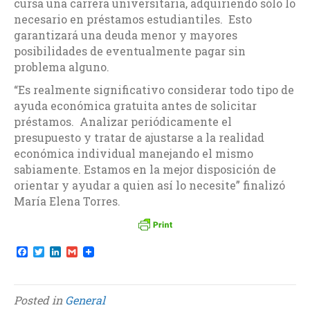
cursa una carrera universitaria, adquiriendo sólo lo
necesario en préstamos estudiantiles. Esto
garantizará una deuda menor y mayores
posibilidades de eventualmente pagar sin
problema alguno.
“Es realmente significativo considerar todo tipo de
ayuda económica gratuita antes de solicitar
préstamos. Analizar periódicamente el
presupuesto y tratar de ajustarse a la realidad
económica individual manejando el mismo
sabiamente. Estamos en la mejor disposición de
orientar y ayudar a quien así lo necesite” finalizó
María Elena Torres.
F
T
L
G
a
w
i
m
c
i
n
a
e
t
k
i
b
t
e
l
Posted in
General
o
e
d