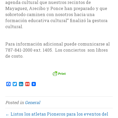
agenda cultural que nuestros recintos de
Mayaguez, Arecibo y Ponce han preparado y que
sobretodo caminen con nosotros hacia una
formación educativa cultural” finalizó la gestora
cultural.
Para información adicional puede comunicarse al
787-841-2000 ext. 1405. Los conciertos son libres
de costo.
F
T
L
G
a
w
i
m
c
i
n
a
e
t
k
i
b
t
e
l
Posted in
General
o
e
d
o
r
I
k
n
← Listos los atletas Pioneros para los eventos del