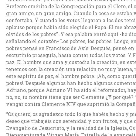
Prefecto emérito de la Congregación para el Clero, e
gran amigo, un gran amigo. Cuando la cosa se estaba 
confortaba. Y cuando los votos llegaron a los dos terc
aplauso porque había sido elegido el Papa. El me abraz
olvides de los pobres” .Y esa palabra entró aquí -ha d
señalando el corazón- Los pobres, los pobres. Luego, e
pobres pensé en Francisco de Asís. Después, pensé en 
escrutinio proseguía, hasta contar todos los votos. Y 
paz. El hombre que ama y custodia la creación, en es
tenemos con la creación una relación no muy buena, n
este espíritu de paz, el hombre pobre. ¡Ah, como querrí
pobres!. Después algunos han hecho algunos comentar
Adriano, porque Adriano VI ha sido el reformador, hay
no, no, tu nombre tiene que ser Clemente ¿Y por qué? 
vengar contra Clemente XIV que suprimió la Compañía
“Os quiero, os agradezco todo lo que habéis hecho y pi
deseo que trabajéis con serenidad y con frutos, y que
Evangelio de Jesucristo, y la realidad de la Iglesia, Os
Bienaventurada Virgen María, Estrella de la evangeliz