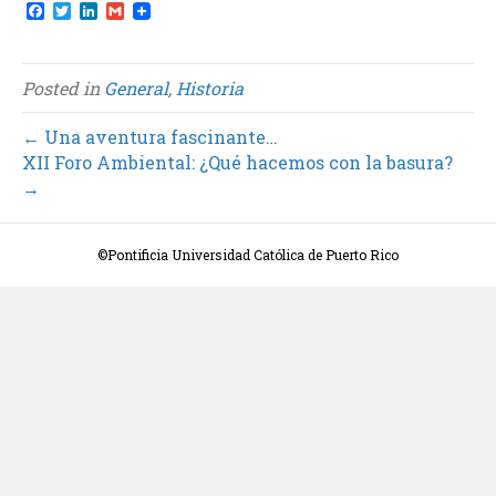
F
T
L
G
a
w
i
m
c
i
n
a
e
t
k
i
b
t
e
l
Posted in
General
,
Historia
o
e
d
o
r
I
k
n
← Una aventura fascinante…
XII Foro Ambiental: ¿Qué hacemos con la basura?
→
©Pontificia Universidad Católica de Puerto Rico