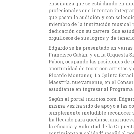
enseñanza que se está dando en nu
profesionales que intentan integrars
que pasan la audición y son seleccio
miembro de la institución musical 
dedicación con su carrera. Sus est
orgullosos de sus logros y de tenerlo
Edgardo se ha presentado en varias 
Francisco Cabán, y en la Orquesta Si
Pabón, ocupando las posiciones de p
oportunidad de tocar con artistas 
Ricardo Montaner, La Quinta Estació
Maestría, nuevamente, en el Conserv
estudiante en ingresar al Programa 
Según el portal indicios.com, Edgard
misma vez ha sido de apoyo a las c
simplemente ineludible reconocer su
ha llegado para quedarse, una nuev
la eficacia y voluntad de la Orques
sentimiento y calidad” reseñó el por