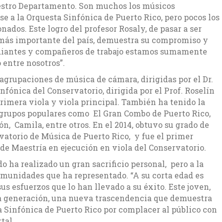
estro Departamento. Son muchos los músicos
e a la Orquesta Sinfónica de Puerto Rico, pero pocos los
nados. Este logro del profesor Rosaly, de pasar a ser
más importante del país, demuestra su compromiso y
udiantes y compañeros de trabajo estamos sumamente
 entre nosotros”.
agrupaciones de música de cámara, dirigidas por el Dr.
nfónica del Conservatorio, dirigida por el Prof. Roselín
rimera viola y viola principal. También ha tenido la
y grupos populares como El Gran Combo de Puerto Rico,
n, Camila, entre otros. En el 2014, obtuvo su grado de
atorio de Música de Puerto Rico, y fue el primer
de Maestría en ejecución en viola del Conservatorio.
o ha realizado un gran sacrificio personal, pero a la
omunidades que ha representado. “A su corta edad es
s esfuerzos que lo han llevado a su éxito. Este joven,
a generación, una nueva trascendencia que demuestra
ta Sinfónica de Puerto Rico por complacer al público con
tal.