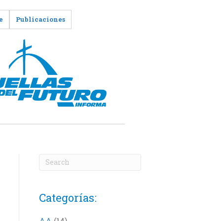
e
Publicaciones
Categorías:
AA
(14)