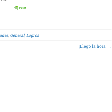
dades
,
General
,
Logros
¡Llegó la hora! →