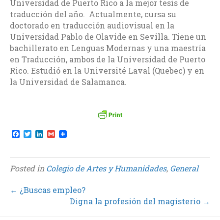
Universidad de Puerto Rico a la mejor tesis de
traducción del año. Actualmente, cursa su
doctorado en traducción audiovisual en la
Universidad Pablo de Olavide en Sevilla. Tiene un
bachillerato en Lenguas Modernas y una maestría
en Traducción, ambos de la Universidad de Puerto
Rico. Estudió en la Université Laval (Quebec) y en
la Universidad de Salamanca.
F
T
L
G
a
w
i
m
c
i
n
a
e
t
k
i
b
t
e
l
Posted in
Colegio de Artes y Humanidades
,
General
o
e
d
o
r
I
k
n
← ¿Buscas empleo?
Digna la profesión del magisterio →