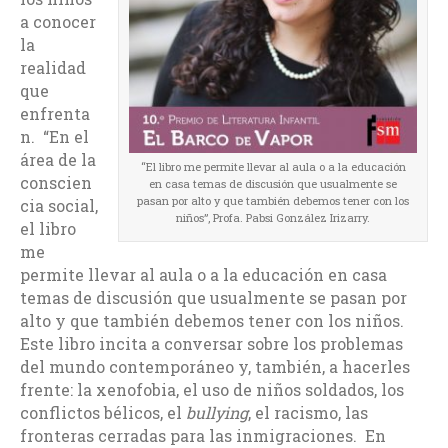
a conocer
la
realidad
que
enfrenta
n. “En el
área de la
“El libro me permite llevar al aula o a la educación
conscien
en casa temas de discusión que usualmente se
pasan por alto y que también debemos tener con los
cia social,
niños”, Profa. Pabsi González Irizarry.
el libro
me
permite llevar al aula o a la educación en casa
temas de discusión que usualmente se pasan por
alto y que también debemos tener con los niños.
Este libro incita a conversar sobre los problemas
del mundo contemporáneo y, también, a hacerles
frente: la xenofobia, el uso de niños soldados, los
conflictos bélicos, el
bullying
, el racismo, las
fronteras cerradas para las inmigraciones. En