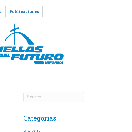
e
Publicaciones
Categorías:
AA
(14)