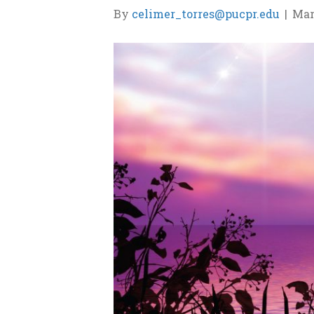
By
celimer_torres@pucpr.edu
|
Mar