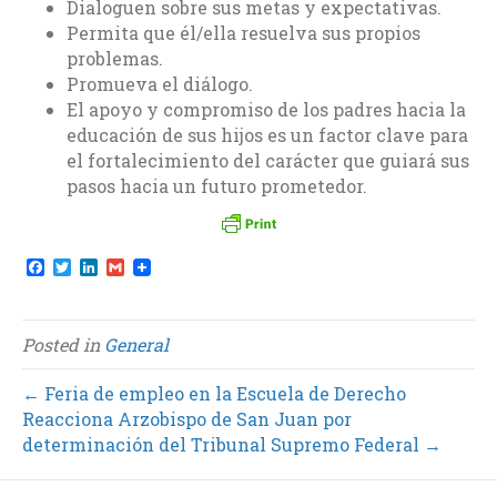
Dialoguen sobre sus metas y expectativas.
Permita que él/ella resuelva sus propios
problemas.
Promueva el diálogo.
El apoyo y compromiso de los padres hacia la
educación de sus hijos es un factor clave para
el fortalecimiento del carácter que guiará sus
pasos hacia un futuro prometedor.
F
T
L
G
a
w
i
m
c
i
n
a
e
t
k
i
b
t
e
l
Posted in
General
o
e
d
o
r
I
k
n
← Feria de empleo en la Escuela de Derecho
Reacciona Arzobispo de San Juan por
determinación del Tribunal Supremo Federal →