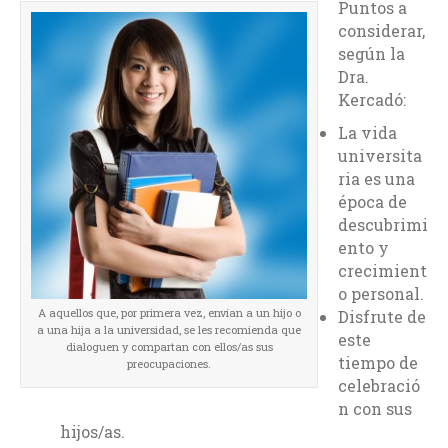
Puntos a
considerar,
según la
Dra.
Kercadó:
La vida
universita
ria es una
época de
descubrimi
ento y
crecimient
o personal.
A aquellos que, por primera vez, envían a un hijo o
Disfrute de
a una hija a la universidad, se les recomienda que
este
dialoguen y compartan con ellos/as sus
tiempo de
preocupaciones.
celebració
n con sus
hijos/as.