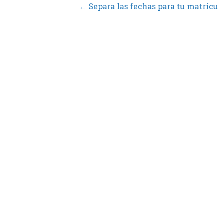
k
n
← Separa las fechas para tu matrícu