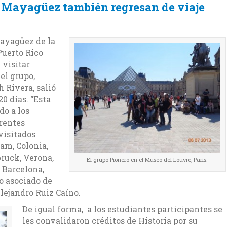
e Mayagüez también regresan de viaje
Mayagüez de la
Puerto Rico
 visitar
el grupo,
 Rivera, salió
0 días. “Esta
do a los
erentes
visitados
am, Colonia,
ruck, Verona,
El grupo Pionero en el Museo del Louvre, París.
, Barcelona,
o asociado de
Alejandro Ruiz Caíno.
De igual forma, a los estudiantes participantes se
les convalidaron créditos de Historia por su