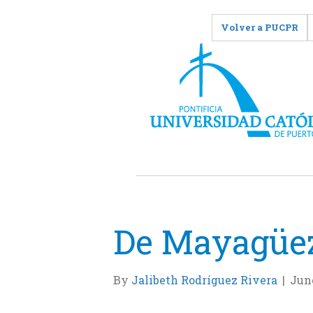
Volver a PUCPR
De Mayagüez
By
Jalibeth Rodríguez Rivera
|
June