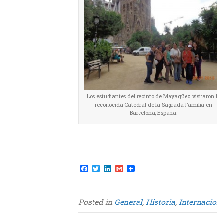
Los estudiantes del recinto de Mayagüez visitaron 
reconocida Catedral de la Sagrada Familia en
Barcelona, España.
F
T
L
G
a
w
i
m
c
i
n
a
e
t
k
i
b
t
e
l
Posted in
General
,
Historia
,
Internacio
o
e
d
o
r
I