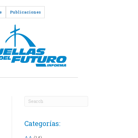
e
Publicaciones
Categorías:
AA
(14)