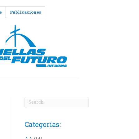
e
Publicaciones
Categorías:
AA
(14)