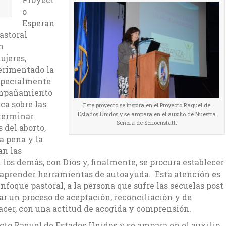
o
Esperan
astoral
n
ujeres,
erimentado la
especialmente
ompañamiento
ca sobre las
Este proyecto se inspira en el Proyecto Raquel de
Estados Unidos y se ampara en el auxilio de Nuestra
eterminar
Señora de Schoenstatt.
 del aborto,
a pena y la
an las
los demás, con Dios y, finalmente, se procura establecer
y aprender herramientas de autoayuda. Esta atención es
nfoque pastoral, a la persona que sufre las secuelas post
ar un proceso de aceptación, reconciliación y de
acer, con una actitud de acogida y comprensión.
ecto Raquel de Estados Unidos y se ampara en el auxilio