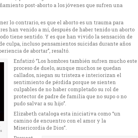
ñamiento post-aborto a los jóvenes que sufren una
ner lo contrario, es que el aborto es un trauma para
es han venido a mí, después de haber tenido un aborto
todo tiene sentido. Y es que han vivido la sensación de
 de culpa, incluso pensamientos suicidas durante años
riencia de abortar’’, resaltó.
Enfatizó ‘’Los hombres también sufren mucho este
proceso de duelo, aunque muchos se quedan
callados, niegan su tristeza e interiorizan el
sentimiento de pérdida porque se sienten
culpables de no haber completado su rol de
protector de padre de familia que no supo o no
pudo salvar a su hijo’’.
Elizabeth cataloga esta iniciativa como “un
camino de encuentro con el amor y la
l
Misericordia de Dios”.
as
Proyect