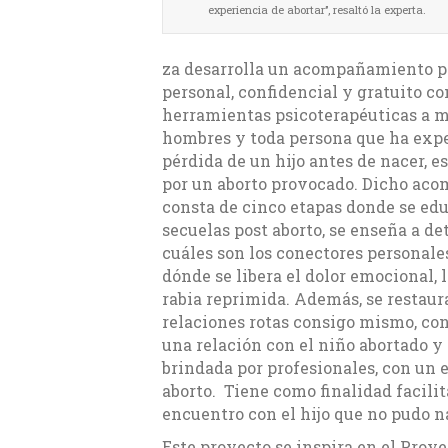
experiencia de abortar’’, resaltó la experta.
za desarrolla un acompañamiento p
personal, confidencial y gratuito co
herramientas psicoterapéuticas a m
hombres y toda persona que ha exp
pérdida de un hijo antes de nacer, 
por un aborto provocado. Dicho ac
consta de cinco etapas donde se edu
secuelas post aborto, se enseña a d
cuáles son los conectores personales
dónde se libera el dolor emocional, l
rabia reprimida. Además, se restaur
relaciones rotas consigo mismo, con 
una relación con el niño abortado 
brindada por profesionales, con un e
aborto. Tiene como finalidad facilit
encuentro con el hijo que no pudo n
Este proyecto se inspira en el Proy