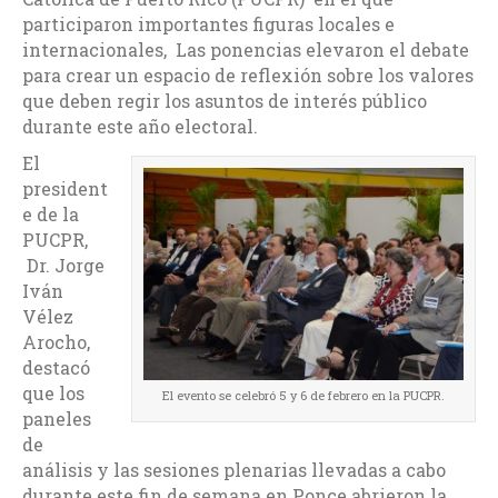
participaron importantes figuras locales e
internacionales, Las ponencias elevaron el debate
para crear un espacio de reflexión sobre los valores
que deben regir los asuntos de interés público
durante este año electoral.
El
president
e de la
PUCPR,
Dr. Jorge
Iván
Vélez
Arocho,
destacó
que los
El evento se celebró 5 y 6 de febrero en la PUCPR.
paneles
de
análisis y las sesiones plenarias llevadas a cabo
durante este fin de semana en Ponce abrieron la