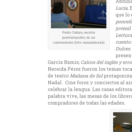
Abruña
Lucía,
B
que lo 
ponceñ
juvenil
Pedro Cabiya, escritor
Lectur
puertorriqueño, en un
cuento:
conversatorio (foto: suministrada)
Dulces 
presen
García Ramis;
Calcos del inglés y err
Nereida Pérez fueron los temas tocad
de teatro
Mañana de Sol
protagonizad
Nadal. Cine foros y conciertos al a
celebrar la lengua. Las casas editor
palabra vive, las mesas de los libr
compradores de todas las edades.