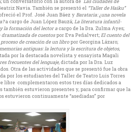
; un conversatorio con la autora de
Las ciudades de
eatriz Navia
.
También se presentó el
“Taller de Haiku”
ofreció el Prof. José Juan Báez y
Barataria: ¿una novela
a?
a cargo de Juan López Bauzá;
La literatura infantil-
 y la formación del lector a
cargo de la Dra. Zulma Ayes;
a dramatizada de cuentos
por Eva Peñalvert;
El cuento del
 proceso de creación de un libro
por Georgina Lázaro;
memorias antiguas: la lectura y la escritura de objetos
,
tada por la destacada novelista y ensayista Magali
ores frecuentes del lenguaje
, dictada por la Dra. Luz
os. Otra de las actividades que se presentó fue la obra
a por los estudiantes del Taller de Teatro Luis Torres
ire libre complementaron estos tres días dedicados a
as también estuvieron presentes y, para confirmar que la
eros estuvieron continuamente “asediadas” por