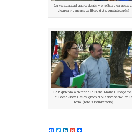
La comunidad universitaria y el público en genera
ojearon y compraron libros (foto: suministrada)
De izquierda a derecha la Profa. María I. Chaparro 
el Padre Juan Carlos, quien dió la invocación en l
feria. (foto: suministrada)
F
T
L
G