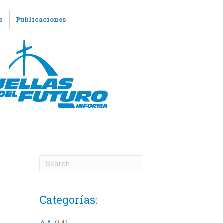
e
Publicaciones
Categorías:
AA
(14)