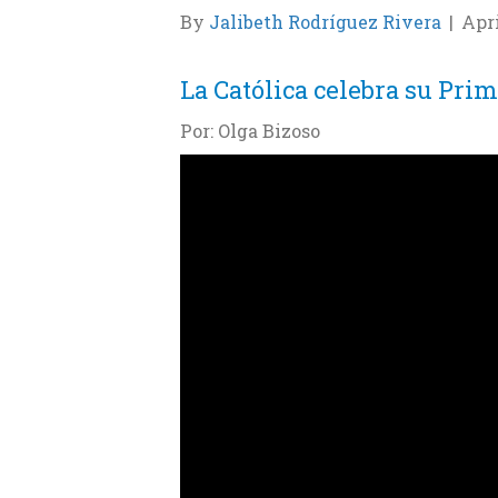
By
Jalibeth Rodríguez Rivera
|
Apri
La Católica celebra su Prim
Por: Olga Bizoso