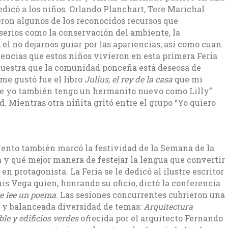
dedicó a los niños. Orlando Planchart, Tere Marichal
ron algunos de los reconocidos recursos que
serios como la conservación del ambiente, la
 el no dejarnos guiar por las apariencias, así como cuan
iencias que estos niños vivieron en esta primera Feria
emuestra que la comunidad ponceña está deseosa de
me gustó fue el libro
Julius, el rey de la casa
que mi
ue yo también tengo un hermanito nuevo como Lilly”
d. Mientras otra niñita gritó entre el grupo “Yo quiero
vento también marcó la festividad de la Semana de la
 y qué mejor manera de festejar la lengua que convertir
o en protagonista. La Feria se le dedicó al ilustre escritor
is Vega quien, honrando su oficio, dictó la conferencia
 lee un
poema.
Las sesiones concurrentes cubrieron una
 y balanceada diversidad de temas:
Arquitectura
ble y edificios verdes
o
f
recida por el arquitecto Fernando