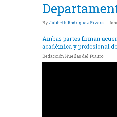
Departament
By
Jalibeth Rodríguez Rivera
|
Janu
Ambas partes firman acuer
académica y profesional de
Redacción Huellas del Futuro