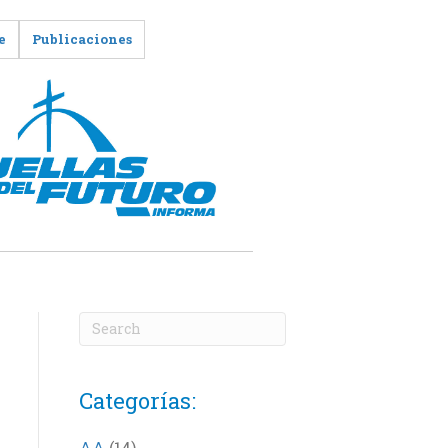
e
Publicaciones
Categorías:
AA
(14)