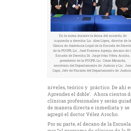
En la mesa durante la firma del acuerdo, de
izquierda a derecha: Lic. Alex López, director de l
Clínica de Asistencia Legal de la Escuela de Derec
de la PUCPR; Lic. José Frontera Agenjo, decano de 
Escuela de Derecho; Dr. Jorge Iván Vélez Arocho,
presidente de la PUCPR; Lic. César Miranda,
secretario del Departamento de Justicia y Lic. Jos
Capó, Jefe de Fiscales del Departamento de Justicia.
niveles, teórico y práctico. De ahí 
Aprendes el doble’. Ahora cientos d
clínicas profesionales y serán guia
de manera directa e inmediata y se
agregó el doctor Vélez Arocho.
Por su parte, el decano de la Escuel
que “el programa de clínicas de la