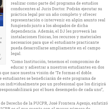
realizar como parte del programa de estudios
conducentes al Juris Doctor. Podrán ejecutar su
práctica legal por un año completo y ofrecer
representación o intervenir en algún asunto real
fungiendo junto a los abogados de dicha
dependencia. Además, el DJ les proveerá las
a
instalaciones físicas, los recursos y materiales
ho
necesarios para que el estudiante practicante
la
pueda desarrollarse ampliamente en el campo
legal.
é
​’
“Como Institución, tenemos el compromiso de
educar y adiestrar a nuestros estudiantes en dos
es que nace nuestra visión de ‘Te formas el doble.
e estudiantes se beneficiarán de este programa de
dos individualmente por un profesional que los dirigirá
 responsabilizará por el buen desempeño de cada uno”,
a de Derecho de la PUCPR, José Frontera Agenjo, enfatizó
 PUCPR es el que cuenta con el mayor número de