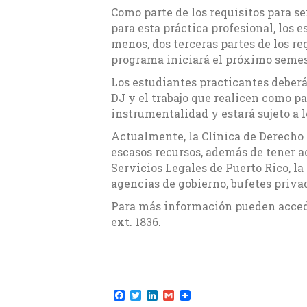
Como parte de los requisitos para se
para esta práctica profesional, los
menos, dos terceras partes de los re
programa iniciará el próximo seme
Los estudiantes practicantes deberá
DJ y el trabajo que realicen como pa
instrumentalidad y estará sujeto a l
Actualmente, la Clínica de Derecho 
escasos recursos, además de tener a
Servicios Legales de Puerto Rico, la
agencias de gobierno, bufetes privad
Para más información pueden acce
ext. 1836.
F
T
L
G
a
w
i
m