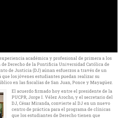
xperiencia académica y profesional de primera a los
a de Derecho de la Pontificia Universidad Católica de
to de Justicia (DJ) aúnan esfuerzos a través de un
á que los jóvenes estudiantes puedan realizar su
úblico en las fiscalías de San Juan, Ponce y Mayagüez.
El acuerdo firmado hoy entre el presidente de la
PUCPR, Jorge I. Vélez Arocho, y el secretario del
DJ, César Miranda, convierte al DJ en un nuevo
centro de práctica para el programa de clínicas
que los estudiantes de Derecho tienen que